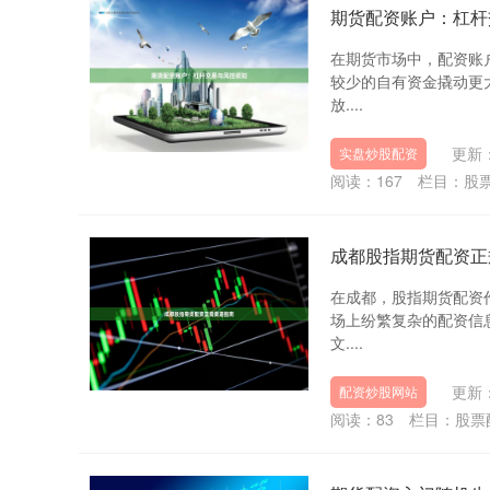
期货配资账户：杠杆
在期货市场中，配资账
较少的自有资金撬动更
放....
更新：
实盘炒股配资
阅读：
167
栏目：
股
成都股指期货配资正
在成都，股指期货配资
场上纷繁复杂的配资信
文....
更新：
配资炒股网站
阅读：
83
栏目：
股票