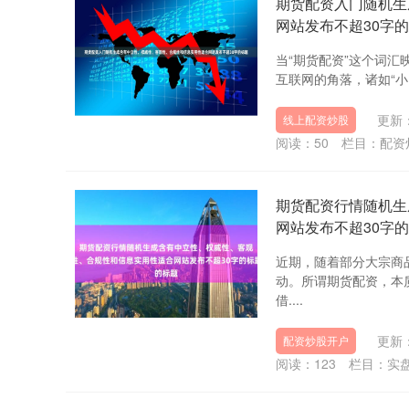
期货配资入门随机生
网站发布不超30字
当“期货配资”这个词
互联网的角落，诸如“小
更新：
线上配资炒股
阅读：
50
栏目：
配资
期货配资行情随机生
网站发布不超30字
近期，随着部分大宗商
动。所谓期货配资，本
借....
更新：
配资炒股开户
阅读：
123
栏目：
实