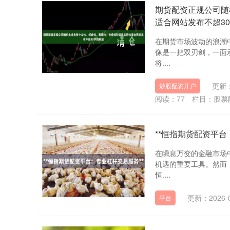
期货配资正规公司随
适合网站发布不超3
在期货市场波动的浪潮
像是一把双刃剑，一面
将....
更新：
炒股配资开户
阅读：
77
栏目：
股票
**恒指期货配资平台
在瞬息万变的金融市场
机遇的重要工具。然而
恒....
更新：2026-0
平台