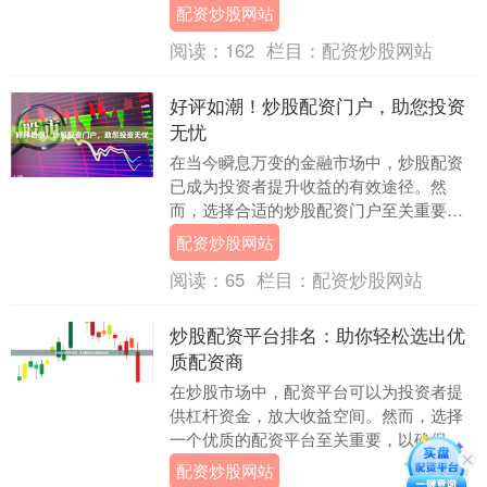
实现投资无忧。 镇江股票配资是一种融资
配资炒股网站
方式，投资者可....
阅读：
162
栏目：
配资炒股网站
好评如潮！炒股配资门户，助您投资
无忧
在当今瞬息万变的金融市场中，炒股配资
已成为投资者提升收益的有效途径。然
而，选择合适的炒股配资门户至关重要，
它将为您提供安全、可靠的投资体验。 我
配资炒股网站
们隆重推荐 [炒....
阅读：
65
栏目：
配资炒股网站
炒股配资平台排名：助你轻松选出优
质配资商
在炒股市场中，配资平台可以为投资者提
供杠杆资金，放大收益空间。然而，选择
一个优质的配资平台至关重要，以确保资
金安全和交易顺畅。 以下是一些炒股配资
配资炒股网站
平台排名，供投....