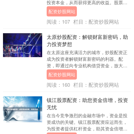
投资本金，从而获得更高的收益。股票配
资具有以下优势： **放大收益：**通过配
配资炒股网站
资，投资者....
阅读：
107
栏目：
配资炒股网站
太原炒股配资：解锁财富新密码，助
力投资梦想
在太原这座充满活力的城市，炒股配资正
成为投资者解锁财富新密码的利器。配
资，即通过向专业机构借贷资金，放大投
资本金，从而提高投资收益。 太原炒股配
配资炒股网站
资市场成熟，有多....
阅读：
160
栏目：
配资炒股网站
镇江股票配资：助您资金倍增，投资
无忧
在当今竞争激烈的金融市场中，资金是投
资成功的关键。镇江股票配资应运而生，
为投资者提供杠杆资金，助其资金倍增，