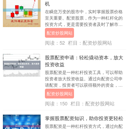
机
在瞬息万变的股市中，实时掌握股票价格
至关重要。配资股票，作为一种杠杆化的
投资方式，更是需要投资者及时了解市场
动态。 为了满足投资者的需求，各大券商
配资炒股网站
和金融平台纷纷....
阅读：
52
栏目：
配资炒股网站
股票配资申请：轻松撬动资本，放大
投资收益
股票配资是一种杠杆投资工具，可以帮助
投资者放大投资收益。通过向配资公司申
请配资，投资者可以获得额外的资金，从
而购买更多股票，增加投资规模。 股票配
配资炒股网站
资申请流程相对....
阅读：
150
栏目：
配资炒股网站
掌握股票配资知识，助你投资更轻松
股票配资是一种杠杆投资方式，通过向配