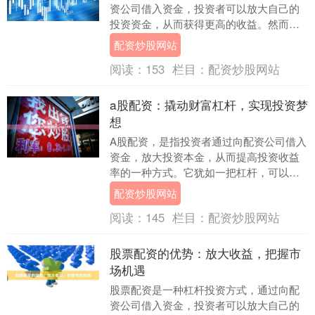
资公司借入资金，投资者可以放大自己的
投资资金，从而获得更高的收益。然而，
股票配资也存在一定的风险，因此投资者
配资炒股网站
在参与之前，必须....
阅读：
153
栏目：
配资炒股网站
a股配资：撬动财富杠杆，实现投资梦
想
A股配资，是指投资者通过向配资公司借入
资金，放大投资本金，从而提高投资收益
率的一种方式。它犹如一把杠杆，可以撬
动财富，助力投资者实现投资梦想。 **配
配资炒股网站
资优势：*....
阅读：
145
栏目：
配资炒股网站
股票配资的优势：放大收益，把握市
场机遇
股票配资是一种杠杆投资方式，通过向配
资公司借入资金，投资者可以放大自己的