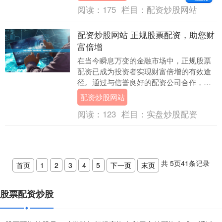
阅读：
175
栏目：
配资炒股网站
配资炒股网站 正规股票配资，助您财
富倍增
在当今瞬息万变的金融市场中，正规股票
配资已成为投资者实现财富倍增的有效途
径。通过与信誉良好的配资公司合作，投
资者可以放大其投资资金，从而获得更高
配资炒股网站
的潜在收益。 *....
阅读：
123
栏目：
实盘炒股配资
共
5
页
41
条记录
首页
1
2
3
4
5
下一页
末页
股票配资炒股