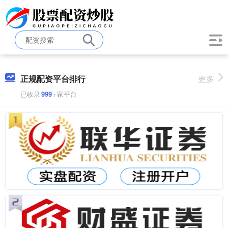
正规配资平台排行
更多
已收录
999
+家平台