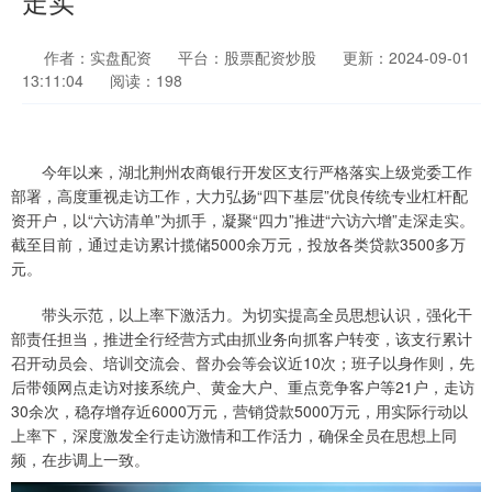
走实
作者：实盘配资
平台：股票配资炒股
更新：2024-09-01
13:11:04
阅读：198
今年以来，湖北荆州农商银行开发区支行严格落实上级党委工作
部署，高度重视走访工作，大力弘扬“四下基层”优良传统专业杠杆配
资开户，以“六访清单”为抓手，凝聚“四力”推进“六访六增”走深走实。
截至目前，通过走访累计揽储5000余万元，投放各类贷款3500多万
元。
带头示范，以上率下激活力。为切实提高全员思想认识，强化干
部责任担当，推进全行经营方式由抓业务向抓客户转变，该支行累计
召开动员会、培训交流会、督办会等会议近10次；班子以身作则，先
后带领网点走访对接系统户、黄金大户、重点竞争客户等21户，走访
30余次，稳存增存近6000万元，营销贷款5000万元，用实际行动以
上率下，深度激发全行走访激情和工作活力，确保全员在思想上同
频，在步调上一致。