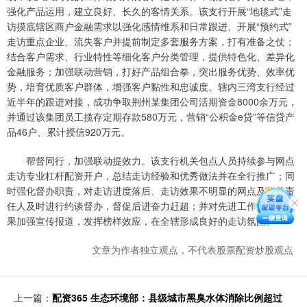
强化产品运用，建立良好、长久的客情关系。该支行开展“地毯式”走
访摸底辖区商户金融需求以强化感情维系和日常跟进、开展“预约式”
走访重点企业、流失客户并提前制定多套服务方案，打有准备之仗；
结合客户需求、行业特性等细化客户分类管理，提供特色化、差异化
金融服务；加强联动营销，打好产品组合拳，突出服务优势、效率优
势，培育优质客户群体，增强客户黏性和忠诚度。辖内三湾支行经过
近半年的跟进对接，成功争取荆州某集团公司活期资金8000余万元，
并通过该集团员工揽存定期存款580万元，营销“公积金e贷”等信贷产
品46户、累计授信920万元。
帮督同行，加强联动提效力。该支行机关包点人员持续参与网点
走访专业杠杆配资开户，总结走访经验和优秀做法并在全行推广；同
时强化督办职责，对走访进度落后、走访效果不明显的网点及相关责
任人及时进行约谈督办，督促后进奋力赶超；并对先进工作方法和成
果加强宣传报道，发挥榜样效应，在全辖形成良好的走访氛围。
文章为作者独立观点，不代表股票配资炒股观点
上一篇：
配资365 生态环境部：县级城市黑臭水体消除比例超过