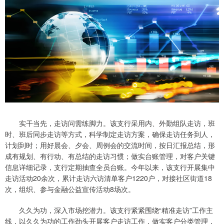
实干当先，走访问需练脚力。该支行采用内、外勤组队走访，班
时、班后同步走访等方式，科学制定走访方案，确保走访任务到人，
计划到时；用好晨会、夕会、周例会的交流时间，按日汇报总结，形
成有规划、有行动、有总结的走访习惯；做实台账管理，对客户关键
信息详细记录，支行定期抽查全员台账。今年以来，该支行开展集中
走访活动20余次，累计走访六访清单客户1220户，对接社区街道18
次，组织、参与金融公益宣传活动8场次。
久久为功，深入市场挖潜力。该支行紧紧围绕“精准走访”工作主
线，以久久为功的工作劲头开展客户走访工作，做实客户分类管理，