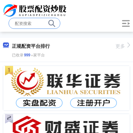
正规配资平台排行
更多
已收录
999
+家平台