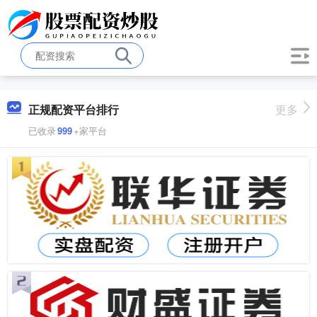
正规配资平台排行
更多
已收录
999
+家平台