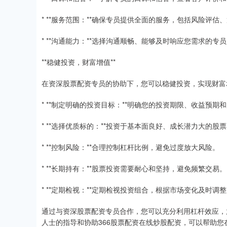
* **服务范围：**确保专员提供全面的服务，包括风险评
* **沟通能力：**选择沟通顺畅、能够及时响应您需求的专
**稳健投资，财富增值**
在资深股票配资专员的协助下，您可以稳健投资，实现财富
* **制定明确的投资目标：**明确您的投资期限、收益预期
* **选择优质标的：**投资于基本面良好、成长潜力大的股
* **控制风险：**合理控制杠杆比例，避免过度放大风险。
* **长期持有：**股票投资需要耐心和坚持，避免频繁交易。
* **定期检视：**定期检视投资组合，根据市场变化及时调
通过与资深股票配资专员合作，您可以充分利用杠杆效应，
人士的指导和协助366股票配资在线炒股配资，可以帮助