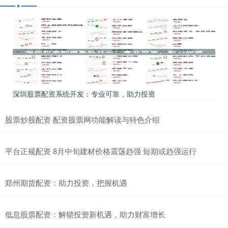
深圳股票配资系统开发：专业可靠，助力投资
股票炒股配资 配资股票网功能解读与特色介绍
平台正规配资 8月中旬建材价格震荡趋强 短期或趋强运行
郑州期货配资：助力投资，把握机遇
低息股票配资：解锁投资新机遇，助力财富增长