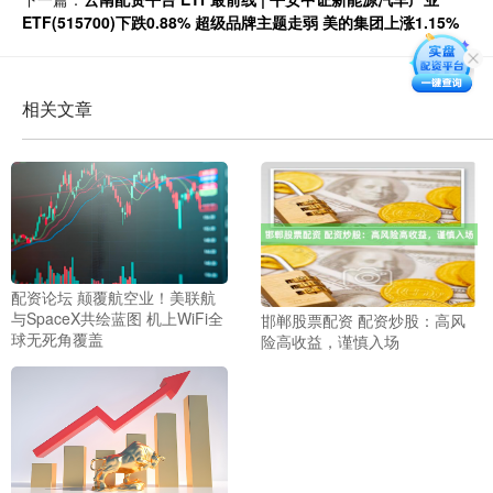
ETF(515700)下跌0.88% 超级品牌主题走弱 美的集团上涨1.15%
相关文章
配资论坛 颠覆航空业！美联航
与SpaceX共绘蓝图 机上WiFi全
邯郸股票配资 配资炒股：高风
球无死角覆盖
险高收益，谨慎入场