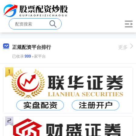
正规配资平台排行
更多
已收录
999
+家平台