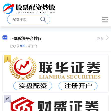
正规配资平台排行
更多
已收录
999
+家平台